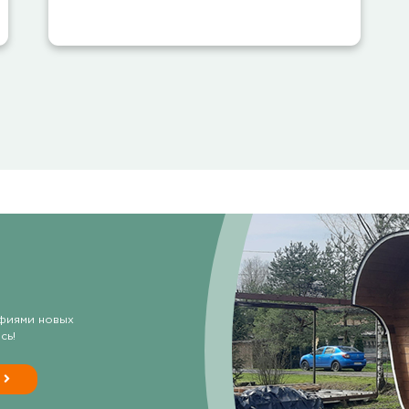
фиями новых
сь!