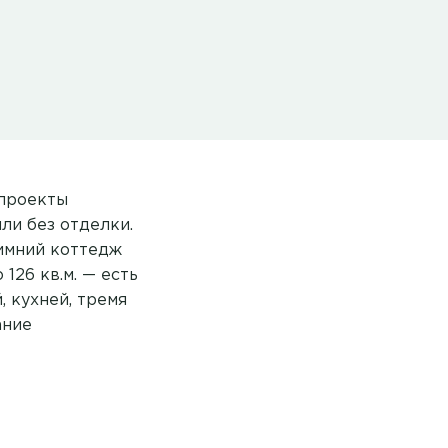
 проекты
ли без отделки.
имний коттедж
126 кв.м. — есть
, кухней, тремя
ание