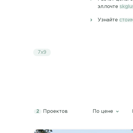
эл.почте
skgl
Узнайте
стои
7х9
2
Проектов
По цене