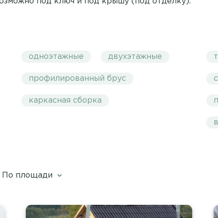
озможно под ключ и под крышу (под отделку).
одноэтажные
двухэтажные
профилированный брус
каркасная сборка
По площади