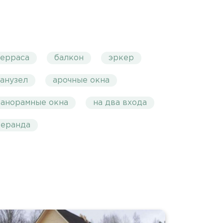
терраса
балкон
эркер
санузел
арочные окна
панорамные окна
на два входа
веранда