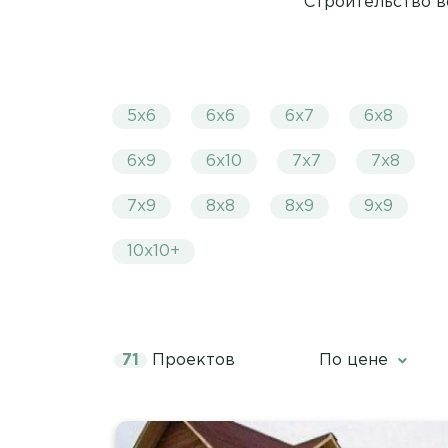
Строительство в
5х6
6х6
6х7
6х8
6х9
6х10
7х7
7х8
7х9
8х8
8х9
9х9
10х10+
71
Проектов
По цене