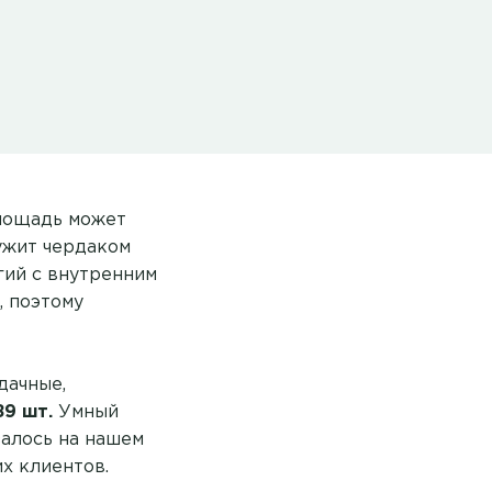
площадь может
лужит чердаком
гий с внутренним
, поэтому
дачные,
89 шт.
Умный
залось на нашем
х клиентов.