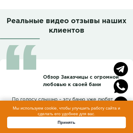
Реальные видео отзывы наших
клиентов
Обзор Заказчицы с огромной
любовью к своей бани
По голосу слышно – эту баню уже любят
всей душой!
Мы используем cookie, чтобы улучшить работу сайта и
сделать его удобнее для вас.
Принять