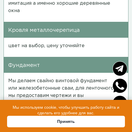
имитация а именно хорошие деревянные
окна
Кровля металлочерепица
цвет на выбор, цену уточняйте
Фундамент
Мы делаем свайно винтовой фундамент
или железобетонные сваи, для ленточного
мы предоставим чертежи и вы
самостоятельно сделаете его, опорно
Мы используем cookie, чтобы улучшить работу сайта и
столбчатый который у многих бесплатно
сделать его удобнее для вас.
идет мы не делаем потому что я не
Принять
обманываю никого, это не фундамент даже