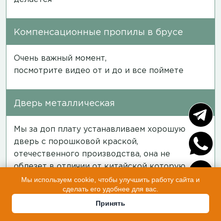
Компенсационные пропилы в брусе
Очень важный момент,
посмотрите
видео
от и до и все поймете
Дверь металлическая
Мы за доп плату устанавливаем хорошую
дверь с порошковой краской,
отечественного производства, она не
облезет в отличии от китайской которую
вам ставят бесплатно и ее нужно будет
Мы используем cookie, чтобы улучшить работу сайта и
сделать его удобнее для вас.
выкинуть
Принять