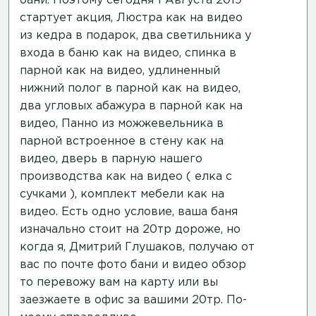
бани. Поэтому сегодня 1 Августа 2019
стартует акция, Люстра
как на видео
из кедра в подарок, два светильника у
входа в баню
как на видео
, спинка в
парной
как на видео
, удлиненный
нижний полог в парной
как на видео
,
два угловых абажура в парной
как на
видео
, Панно из можжевельника в
парной встроенное в стену
как на
видео
, дверь в парную нашего
производства
как на видео
( елка с
сучками ), комплект мебели
как на
видео
. Есть одно условие, ваша баня
изначально стоит на 20тр дороже, но
когда я, Дмитрий Глушаков, получаю от
вас по почте фото бани и видео обзор
то перевожу вам на карту или вы
заезжаете в офис за вашими 20тр. По-