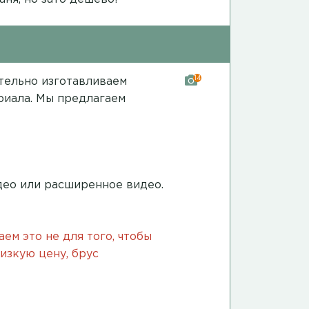
14
ятельно изготавливаем
риала. Мы предлагаем
део
или
расширенное видео
.
аем это не для того, чтобы
низкую цену, брус