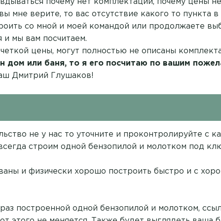
вдываться почему нет комплектации, почему цены нет
вы мне верите, то вас отсутствие какого то пункта 
троить со мной и моей командой или продолжаете выб
 и мы вам посчитаем.
 четкой цены, могут полностью не описаны комплект
н дом или баня, то я его посчитаю по вашим пожел
ваш Дмитрий Глушаков!
ельство не у нас то уточните и проконтролируйте с 
 всегда строим одной бензопилой и молотком под клю
аны и физически хорошо построить быстро и с хор
 раз построенной одной бензопилой и молотком,
ссыл
 от этого не меняется. Также будет выглядеть ваша б