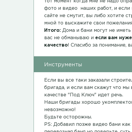
тот момент когда мне не надо опра
фото и видео наших работ, и если 
сайте не смутит, вы либо хотите с
мной то выскажите свои пожелания
Итого:
Дома и бани могут не иметь
вас не обманываю и
если вам нуже
качество
! Спасибо за понимание, 
Инструменты
Если вы все таки заказали строит
бригада, и если вам скажут что мы
качестве "Под Ключ" идет речь.
Наши бригады хорошо укомплектов
невозможно!
Будьте осторожны.
PS: Добавил позже видео бани как
перевозная баня но поверьте, суть